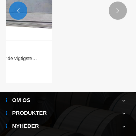


Hvordan vælger jeg 316 rustfrit stål og 304
rustfrit stål?
Se mere >>
OM OS
PRODUKTER
NYHEDER