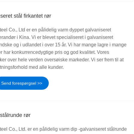
eret stål firkantet rør
el Co., Ltd er en pålidelig varm dyppet galvaniseret
randør i Kina. Vi er blevet specialiseret i galvaniseret
landske og i udlandet i over 15 år. Vi har mange lagre i mange
er har konkurrencedygtige pris og god kvalitet. Vores
r over hele verden oversøiske markeder. Vi ser frem til at
etningsforhold med alle kunder.
Send forespørgsel >>
stålrunde rør
l Co., Ltd. er en pålidelig varm dip -galvaniseret stålrunde