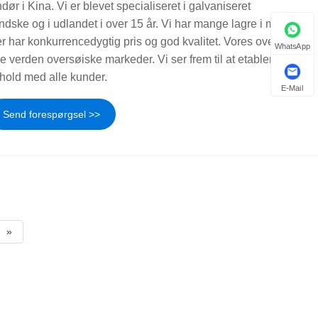
ør i Kina. Vi er blevet specialiseret i galvaniseret
landske og i udlandet i over 15 år. Vi har mange lagre i mange
er har konkurrencedygtig pris og god kvalitet. Vores oversøiske
WhatsApp
 verden oversøiske markeder. Vi ser frem til at etablere
rhold med alle kunder.
E-Mail
Send forespørgsel >>
»