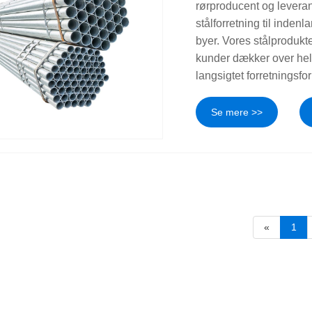
rørproducent og leverand
stålforretning til inden
byer. Vores stålprodukt
kunder dækker over hele
langsigtet forretningsfo
Se mere >>
«
1