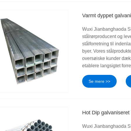
Varmt dyppet galvanis
Wuxi Jianbanghaoda Ste
stålrørproducent og leve
stålforretning til inden
byer. Vores stålprodukt
oversøiske kunder dække
etablere langsigtet forr
Se mere >>
Hot Dip galvaniseret 
Wuxi Jianbanghaoda Stee