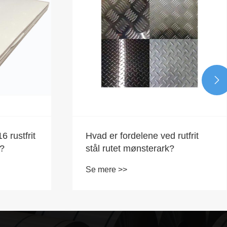

 rustfrit
Hvad er fordelene ved rutfrit
l?
stål rutet mønsterark?
Se mere >>