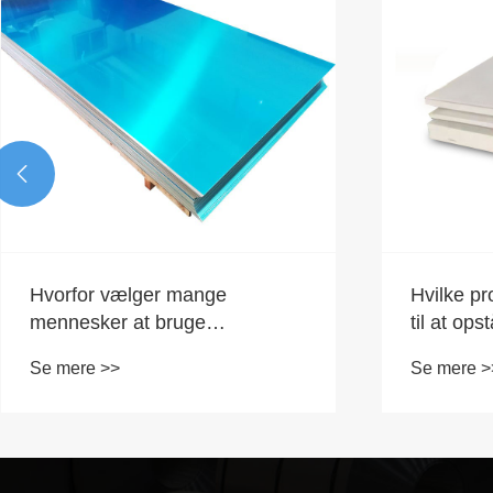

Hvorfor vælger mange
Hvilke pr
mennesker at bruge
til at op
aluminiumsplader til udvendige
rustfrit s
Se mere >>
Se mere >
vægge?