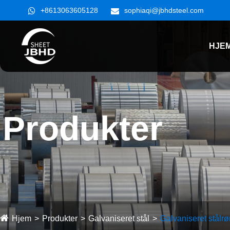
+8613063605128
sophiaqi@jbhdsteel.com
HJE
Produkter
Hjem
Produkter
Galvaniseret stål
Galvaniseret stålrø