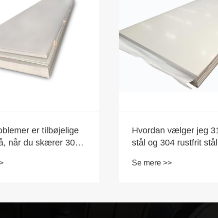
oblemer er tilbøjelige
Hvordan vælger jeg 316
stå, når du skærer 304
stål og 304 rustfrit stå
tålplader?
>
Se mere >>