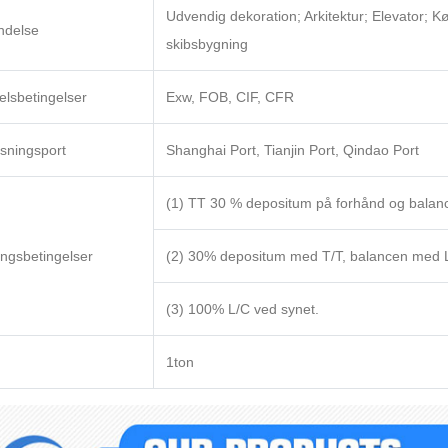
Udvendig dekoration; Arkitektur; Elevator; Kø
ndelse
skibsbygning
lsbetingelser
Exw, FOB, CIF, CFR
sningsport
Shanghai Port, Tianjin Port, Qindao Port
(1) TT 30 % depositum på forhånd og balanc
ingsbetingelser
(2) 30% depositum med T/T, balancen med L
(3) 100% L/C ved synet.
1ton