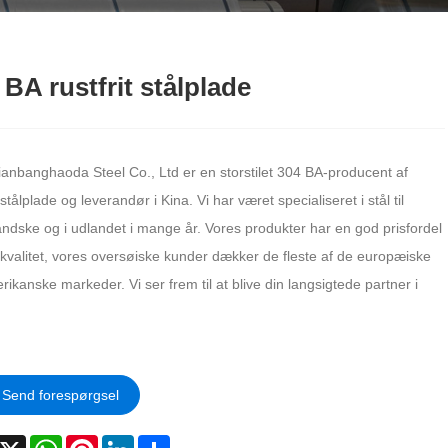
 BA rustfrit stålplade
ianbanghaoda Steel Co., Ltd er en storstilet 304 BA-producent af
t stålplade og leverandør i Kina. Vi har været specialiseret i stål til
andske og i udlandet i mange år. Vores produkter har en god prisfordel
 kvalitet, vores oversøiske kunder dækker de fleste af de europæiske
ikanske markeder. Vi ser frem til at blive din langsigtede partner i
Send forespørgsel
acebook
X
WhatsApp
Pinterest
LinkedIn
Share