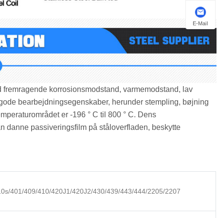
E-Mail
e, med fremragende korrosionsmodstand, varmemodstand, lav
 gode bearbejdningsegenskaber, herunder stempling, bøjning
raturområdet er -196 ° C til 800 ° C‌. Dens
 danne passiveringsfilm på ståloverfladen, beskytte
10s/401/409/410/420J1/420J2/430/439/443/444/2205/2207