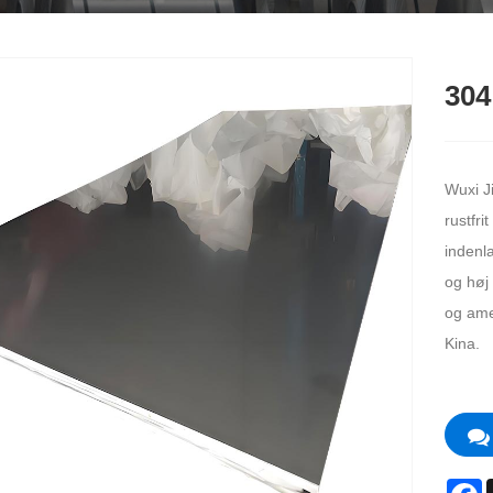
304
Wuxi J
rustfri
indenl
og høj
og amer
Kina.
F