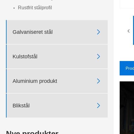
Rustfrit stålprofil

Galvaniseret stål

Kulstofstål
Prod

Aluminium produkt

Blikstål
Nye produkter