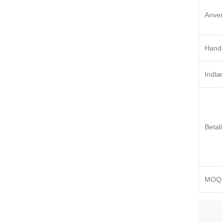
Anve
Hande
Indlæ
Betal
MOQ