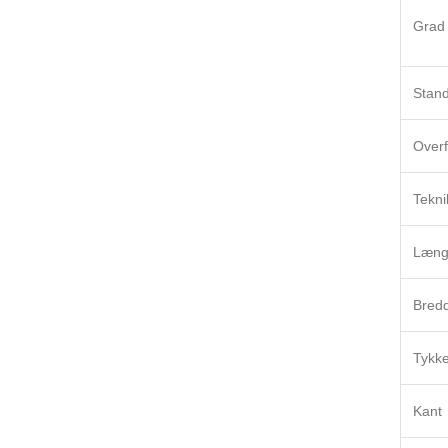
Grad 
Stan
Overf
Tekni
Læng
Bred
Tykke
Kant