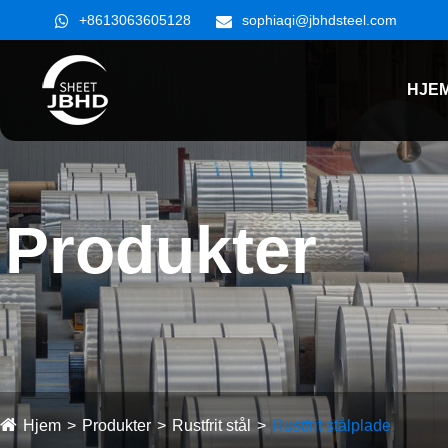
+8613063605128
sophiaqi@jbhdsteel.com
HJE
Produkter
Hjem
Produkter
Rustfrit stål
Rustfrit stålplade