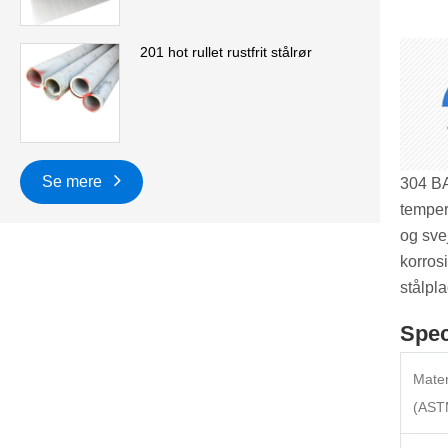
201 hot rullet rustfrit stålrør
Se mere
304 BA
temper
og sve
korros
stålpl
Spec
Materi
(AST