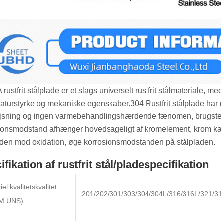
 rustfrit stålplade er et slags universelt rustfrit stålmaterial
aturstyrke og mekaniske egenskaber.304 Rustfrit stålplade har
jsning og ingen varmebehandlingshærdende fænomen, brugstempe
ionsmodstand afhænger hovedsageligt af kromelement, krom kan
aden mod oxidation, øge korrosionsmodstanden på stålpladen.
ifikation af rustfrit stål/pladespecifikation
el kvalitetskvalitet
201/202/301/303/304/304L/316/316L/321/3
M UNS)