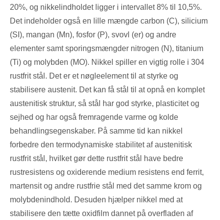
20%, og nikkelindholdet ligger i intervallet 8% til 10,5%.
Det indeholder også en lille mængde carbon (C), silicium
(SI), mangan (Mn), fosfor (P), svovl (er) og andre
elementer samt sporingsmængder nitrogen (N), titanium
(Ti) og molybden (MO). Nikkel spiller en vigtig rolle i 304
rustfrit stål. Det er et nøgleelement til at styrke og
stabilisere austenit. Det kan få stål til at opnå en komplet
austenitisk struktur, så stål har god styrke, plasticitet og
sejhed og har også fremragende varme og kolde
behandlingsegenskaber. På samme tid kan nikkel
forbedre den termodynamiske stabilitet af austenitisk
rustfrit stål, hvilket gør dette rustfrit stål have bedre
rustresistens og oxiderende medium resistens end ferrit,
martensit og andre rustfrie stål med det samme krom og
molybdenindhold. Desuden hjælper nikkel med at
stabilisere den tætte oxidfilm dannet på overfladen af ​​