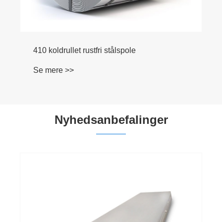
Nyhedsanbefalinger
Hvad er fordelene ved rutfrit stål rutet
mønsterark?
Se mere >>