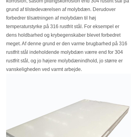
korrosion, såsom pittingskorrosion end 304 rustfrit stål på
grund af tilstedeværelsen af ​​molybdæn. Derudover
forbedrer tilsætningen af ​​molybdæn til høj
temperaturstyrke på 316 rustfrit stål. For eksempel er
dens holdbarhed og krybegenskaber blevet forbedret
meget. Af denne grund er den varme brugbarhed på 316
rustfrit stål indeholdende molybdæn værre end for 304
rustfrit stål, og jo højere molybdænindhold, jo større er
vanskeligheden ved varmt arbejde.