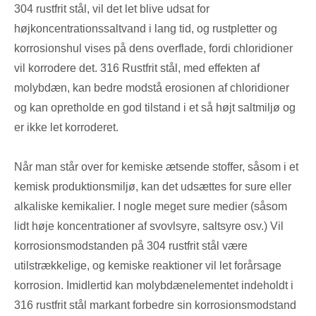
304 rustfrit stål, vil det let blive udsat for
højkoncentrationssaltvand i lang tid, og rustpletter og
korrosionshul vises på dens overflade, fordi chloridioner
vil korrodere det. 316 Rustfrit stål, med effekten af ​​
molybdæn, kan bedre modstå erosionen af ​​chloridioner
og kan opretholde en god tilstand i et så højt saltmiljø og
er ikke let korroderet.
Når man står over for kemiske ætsende stoffer, såsom i et
kemisk produktionsmiljø, kan det udsættes for sure eller
alkaliske kemikalier. I nogle meget sure medier (såsom
lidt høje koncentrationer af svovlsyre, saltsyre osv.) Vil
korrosionsmodstanden på 304 rustfrit stål være
utilstrækkelige, og kemiske reaktioner vil let forårsage
korrosion. Imidlertid kan molybdænelementet indeholdt i
316 rustfrit stål markant forbedre sin korrosionsmodstand