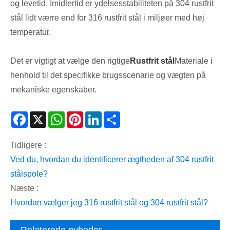
og levetid. Imidlertid er ydelsesstabiliteten på 304 rustfrit
stål lidt værre end for 316 rustfrit stål i miljøer med høj
temperatur.
Det er vigtigt at vælge den rigtige
Rustfrit stål
Materiale i
henhold til det specifikke brugsscenarie og vægten på
mekaniske egenskaber.
Facebook
X
WhatsApp
Pinterest
LinkedIn
Share
Tidligere :
Ved du, hvordan du identificerer ægtheden af ​​304 rustfrit
stålspole?
Næste :
Hvordan vælger jeg 316 rustfrit stål og 304 rustfrit stål?