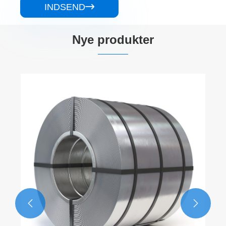
INDSEND

Nye produkter
Elektrolytisk tinplate stålplade
Se mere >>

