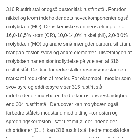
316 Rustfrit stål er også austenitisk rustfrit stål. Foruden
nikkel og krom indeholder dets hovedkomponenter også
molybdæn (MO). Dens kemiske sammensætning er ca.
16,0-18,5% krom (CR), 10,0-14,0% nikkel (Ni), 2,0-3,0%
molybdæn (MO) og andre små mængder carbon, silicium,
mangan, fosfor, svovl og andre elementer. Tilsætningen af
​​molybdæn har en stor indflydelse på ydelsen af ​​316
rustfrit stål. Det kan forbedre stålkorrosionsmodstanden
markant i reduktion af medier. For eksempel i medier som
svovlsyre og eddikesyre viser 316 rustfrit stål
indeholdende molybdæn bedre korrosionsbestandighed
end 304 rustfrit stål. Derudover kan molybdæn også
forbedre stålets modstand mod pitting -korrosion og
spredningskorrosion. Især i et miljø, der indeholder
chloridioner (CL⁻), kan 316 rustfrit stål bedre modstå lokal