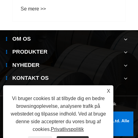
Se mere >>
OM OS
PRODUKTER
NYHEDER
KONTAKT OS
X
Vi bruger cookies til at tilbyde dig en bedre
Links
|
Sitemap
|
RSS
|
XML
|
Privatlivspolitik
browsingoplevelse, analysere trafik på
webstedet og tilpasse indhold. Ved at bruge
Copyright © 2025 Wuxi Jianbanghaoda Steel Co.,Ltd. Alle
denne side accepterer du vores brug af
rettigheder forbeholdes.
cookies.
Privatlivspolitik